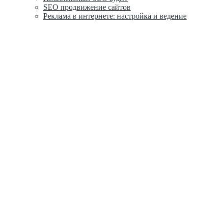
SEO продвижение сайтов
Реклама в интернете: настройка и ведение
Казань, ул. Карла Маркса, д. 5
8 800 500-02-21
8 (967) 555-42-21