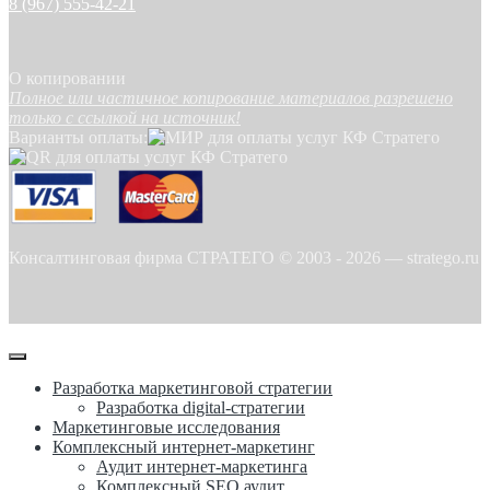
8 (967) 555-42-21
О копировании
Полное или частичное копирование материалов разрешено
только с ссылкой на источник!
Варианты оплаты:
Консалтинговая фирма СТРАТЕГО © 2003 -
2026
—
stratego.ru
Разработка маркетинговой стратегии
Разработка digital-стратегии
Маркетинговые исследования
Комплексный интернет-маркетинг
Аудит интернет-маркетинга
Комплексный SEO аудит