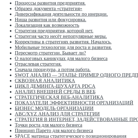
Процессы развития предприятия.
Образец документа «стратегия»
Диверсификация деятельности по инерции.
Ниша развития или фокусировка.
Локализация как возможность
Стратегия предприятия, которой нет.
Стратегия часто несёт непопулярные меры.
Коррективы в стратегиях развития. Началось.
Мобильные технологии для роста и развития.
Пересмотр стратегии. Бывает ли?
О налоговых каникулах для малого бизнеса
Отраслевая стратегия.
Сначала процедура, а потом работа.
SWOT АНАЛИЗ — ЭТАПЫ: ПРИМЕР ОДНОГО ПРЕД
СКВОЗНАЯ АНАЛИТИКА
ЦИКЛ ДЕМИНГА-ШУХАРТА PDCA
АНАЛИЗ ВНЕШНЕЙ СРЕДЫ В ВЕБ
СТРАТЕГИЧЕСКАЯ ВЕБ-АНАЛИТИКА
ПОКАЗАТЕЛИ ЭФФЕКТИВНОСТИ ОРГАНИЗАЦИЙ
БИЗНЕС МОДЕЛЬ ОРГАНИЗАЦИИ
ABC/XYZ АНАЛИЗ ДЛЯ СТРАТЕГИИ
СТРАТЕГИЯ В ИНТЕРНЕТ, ЗАДЕЙСТВОВАННЫЕ П
Точки роста для малого бизнеса
Принцип Парето для малого бизнеса
SPACE матрица стратегического позиционирования