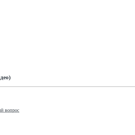
део)
й вопрос