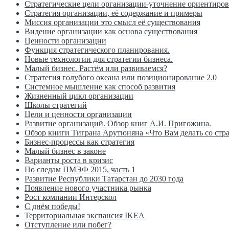
Стратегические цели организации-уточнение ориентиров
Стратегия организации, её содержание и примеры
Миссия организации это смысл её существования
Видение организации как основа существования
Ценности организации
Функция стратегического планирования.
Новые технологии для стратегии бизнеса.
Малый бизнес. Растём или развиваемся?
Стратегия голубого океана или позиционирование 2.0
Системное мышление как способ развития
Жизненный цикл организации
Школы стратегий
Цели и ценности организации
Развитие организаций. Обзор книг А.И. Пригожина.
Обзор книги Тиграна Арутюняна «Что Вам делать со стр
Бизнес-процессы как стратегия
Малый бизнес в законе
Варианты роста в кризис
По следам ПМЭФ 2015, часть 1
Развитие Республики Татарстан до 2030 года
Появление нового участника рынка
Рост компании Интерскол
С днём победы!
Территориальная экспансия IKEA
Отступление или побег?