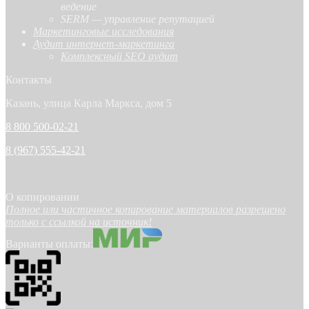
ведение
SERM — управление репутацией
Маркетинговые исследования
Аудит интернет-маркетинга
Комплексный SEO аудит
Контакты
Казань, улица Карла Маркса, дом 5
8 800 500-02-21
8 (967) 555-42-21
О копировании
Полное или частичное копирование материалов разрешено
только с ссылкой на источник!
Варианты оплаты: