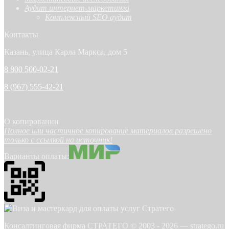
Аудит интернет-маркетинга
Комплексный SEO аудит
Контакты
Казань, улица Карла Маркса, дом 5
8 800 500-02-21
8 (967) 555-42-21
О копировании
Полное или частичное копирование материалов разрешено
только с ссылкой на источник!
Варианты оплаты:
Консалтинговая фирма СТРАТЕГО © 2003 -
2026
—
stratego.ru