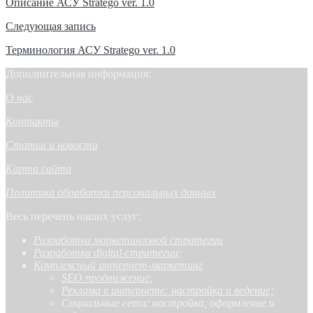
Описание АСУ Stratego ver. 1.0
Следующая запись
Терминология АСУ Stratego ver. 1.0
Дополнительная информация:
О нас
Контакты
Статьи и новости
Карта сайта
Политика обработки персональных данных
Весь перечень наших услуг:
Разработка маркетинговой стратегии
Разработка digital-стратегии
;
Комплексный интернет-маркетинг
SEO продвижение
;
Реклама в интернете: настройка и ведение;
Социальные сети: настройка, оформление и