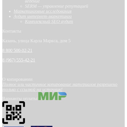
ведение
SERM — управление репутацией
Маркетинговые исследования
Аудит интернет-маркетинга
Комплексный SEO аудит
Контакты
Казань, улица Карла Маркса, дом 5
8 800 500-02-21
8 (967) 555-42-21
О копировании
Полное или частичное копирование материалов разрешено
только с ссылкой на источник!
Варианты оплаты: