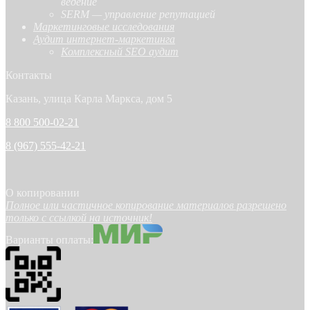
ведение
SERM — управление репутацией
Маркетинговые исследования
Аудит интернет-маркетинга
Комплексный SEO аудит
Контакты
Казань, улица Карла Маркса, дом 5
8 800 500-02-21
8 (967) 555-42-21
О копировании
Полное или частичное копирование материалов разрешено
только с ссылкой на источник!
Варианты оплаты: