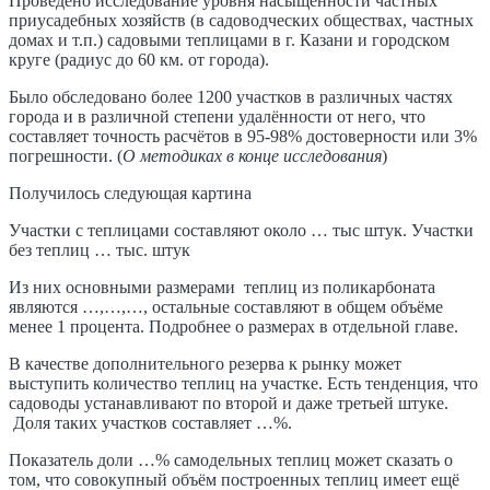
Проведено исследование уровня насыщенности частных
приусадебных хозяйств (в садоводческих обществах, частных
домах и т.п.) садовыми теплицами в г. Казани и городском
круге (радиус до 60 км. от города).
Было обследовано более 1200 участков в различных частях
города и в различной степени удалённости от него, что
составляет точность расчётов в 95-98% достоверности или 3%
погрешности. (
О методиках в конце исследования
)
Получилось следующая картина
Участки с теплицами составляют около … тыс штук. Участки
без теплиц … тыс. штук
Из них основными размерами теплиц из поликарбоната
являются …,…,…, остальные составляют в общем объёме
менее 1 процента. Подробнее о размерах в отдельной главе.
В качестве дополнительного резерва к рынку может
выступить количество теплиц на участке. Есть тенденция, что
садоводы устанавливают по второй и даже третьей штуке.
Доля таких участков составляет …%.
Показатель доли …% самодельных теплиц может сказать о
том, что совокупный объём построенных теплиц имеет ещё