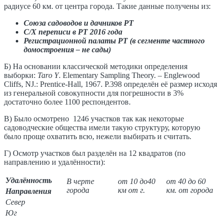
радиусе 60 км. от центра города. Такие данные получены из:
Союза садоводов и дачников РТ
С/Х переписи в РТ 2016 года
Регистрационной палаты РТ (в сегменте частного
домостроения – не сады)
Б) На основании классической методики определения
выборки:
Таrо Y
. Elementary Sampling Theory. – Englewood
Cliffs, NJ.: Prentice-Hall, 1967. Р.398 определён её размер исходя
из генеральной совокупности для погрешности в 3%
достаточно более 1100 респондентов.
В) Было осмотрено 1246 участков так как некоторые
садоводческие общества имели такую структуру, которую
было проще охватить всю, нежели выбирать и считать.
Г) Осмотр участков был разделён на 12 квадратов (по
направлению и удалённости):
Удалённость
В черте
от 10 до40
от 40 до 60
города
км от г.
км. от города
Направления
Север
Юг