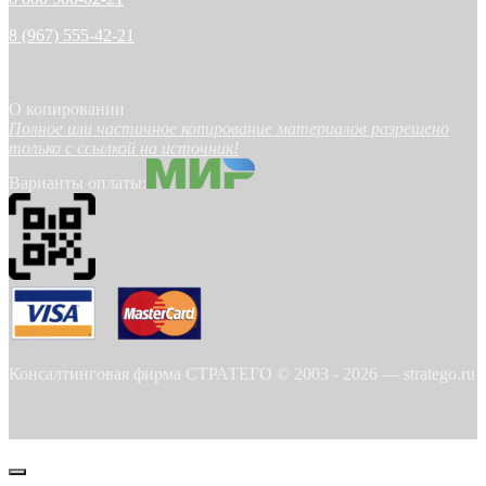
8 (967) 555-42-21
О копировании
Полное или частичное копирование материалов разрешено
только с ссылкой на источник!
Варианты оплаты:
Консалтинговая фирма СТРАТЕГО © 2003 -
2026
—
stratego.ru