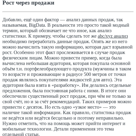
Рост через продажи
Добавлю, ещё один фактор — анализ данных продаж, так
называемая, BigData. В реальности это просто такой модный
термин, который обозначает не что иное, как анализ
статистики. К примеру, чтобы сделать тот же
abc/xyz анализ
необходимо переработать данные продаж. Опять же из него
можно вычислить такую информацию, которая даст взрывной
рост. Особенно этот факт прослеживается в случае продаж
физическим лицам. Можно привести пример, когда была
вычислена небольшая аудитория, которая покупала основной
объём т.н. портфелеобразующего продукта (мужчины в таком
то возрасте и проживающие в радиусе 500 метров от точки
продаж являлись покупателями жидкостей для авто). Эта
аудитория была взята в «разработку». Им делались отдельные
предложения, была постоянная работа с ними. В итоге они
обеспечили существенный рост продаж, при чём не только за
свой счёт, но и за счёт рекомендаций. Таких примеров можно
привести с десяток. Но есть одно «узкое место» — это
наличие такой информации. Как правило, статистика продаж
не ведётся или ведётся бесцельно и поэтому неправильно.
Нужно отметить, что на помощь может прийти интернет и
мобильные технологии. Детали применения это тема
отдельной статьи.