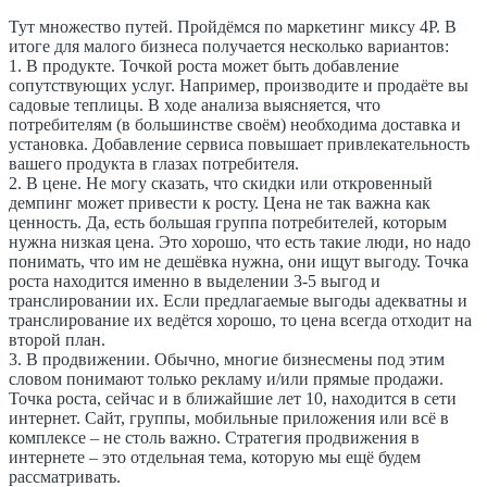
Тут множество путей. Пройдёмся по маркетинг миксу 4P. В
итоге для малого бизнеса получается несколько вариантов:
1. В продукте. Точкой роста может быть добавление
сопутствующих услуг. Например, производите и продаёте вы
садовые теплицы. В ходе анализа выясняется, что
потребителям (в большинстве своём) необходима доставка и
установка. Добавление сервиса повышает привлекательность
вашего продукта в глазах потребителя.
2. В цене. Не могу сказать, что скидки или откровенный
демпинг может привести к росту. Цена не так важна как
ценность. Да, есть большая группа потребителей, которым
нужна низкая цена. Это хорошо, что есть такие люди, но надо
понимать, что им не дешёвка нужна, они ищут выгоду. Точка
роста находится именно в выделении 3-5 выгод и
транслировании их. Если предлагаемые выгоды адекватны и
транслирование их ведётся хорошо, то цена всегда отходит на
второй план.
3. В продвижении. Обычно, многие бизнесмены под этим
словом понимают только рекламу и/или прямые продажи.
Точка роста, сейчас и в ближайшие лет 10, находится в сети
интернет. Сайт, группы, мобильные приложения или всё в
комплексе – не столь важно. Стратегия продвижения в
интернете – это отдельная тема, которую мы ещё будем
рассматривать.