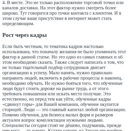
4. В месте. Это не только расположение торговой точки или
каналов доставки. На этот фактор нужно смотреть более
широко. Тут говорится про точки контакта с клиентом. И в
этом случае ваше присутствие в интернет может стать
определяющим.
Рост через кадры
Если быть честным, то тематика кадров настолько
использована, что поначалу желания не было упоминать этот
фактор в данной статье. Но это одно из самых главных и об
этом необходимо сказать. Также следует написать о том, что
не только тщательный подбор сотрудников двигает
организацию к успеху. Мало нанять, нужно правильно
направить людей, включить в рабочие процессы и наконец,
необходимо обучать. Не нужно бояться того, что обученные
люди будут стоить дороже на рынке труда, а от этого
требовать повышения или искать место получше. Это
естественно, но перед тем как уйти, обученные кадры
«сдвинут горы» для Вашей компании, обучение окупится
сторицей. Люди — это главный капитал любой организации.
Помимо обучения, для бизнеса малых форм и размеров
актуален вопрос комплектации нужными людьми.
Специалисты сегодня стоят не дёшево, подумаешь, прежде
чем кого — то нанять, Кстати говоря, на Западе это вообще