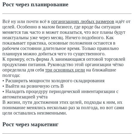
Рост через планирование
Всё ну или почти всё в
организациях любых размеров
идёт от
целей. Особенно в малом бизнесе, где вроде бы ситуация
меняется так часто и может показаться, что все планы будут
неактуальны уже через месяц. Ничего подобного. Как
показывает практика, основные положения остаются в
рабочем состоянии длительное время. Только правильно
планируя можно добиться чего то существенного.
К примеру, есть фирма А занимающаяся оптовой торговлей
продуктами питания. Руководство этой организации чётко
определила для себя
три основных цели
на ближайшие
полгода:
• Расширить мощности холодного складирования
• Выйти на розничную сеть В
• Наладить процедуру периодической инвентаризации с
автоматизацией учёта
В жизни, пути достижения этих целей, подходы к ним, их
понимание менялись несколько раз за полгода, но вот сами
цели оставались неизменными.
Рост через маркетинг