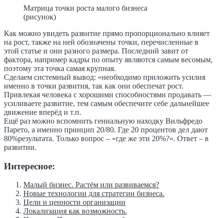
Матрица точки роста малого бизнеса
(рисунок)
Как можно увидеть развитие прямо пропорционально влияет
на рост, также на ней обозначены точки, перечисленные в
этой статье и они разного размера. Последний завит от
фактора, например кадры по опыту являются самым весомым,
поэтому эта точка самая крупная.
Сделаем системный вывод: «необходимо приложить усилия
именно в точки развития, так как они обеспечат рост.
Привлекая человека с хорошими способностями продавать —
усиливаете развитие, тем самым обеспечите себе дальнейшее
движение вперёд и т.п.
Ещё раз можно вспомнить гениальную находку Вильфредо
Парето, а именно принцип 20/80. Где 20 процентов дел дают
80%результата. Только вопрос – «где же эти 20%?». Ответ – в
развитии.
Интересное:
Малый бизнес. Растём или развиваемся?
Новые технологии для стратегии бизнеса.
Цели и ценности организации
Локализация как возможность.